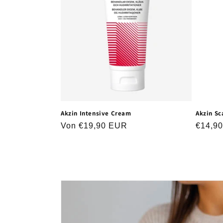
Akzin Intensive Cream
Akzin Sc
Normaler
Von €19,90 EUR
Norma
€14,9
Preis
Preis