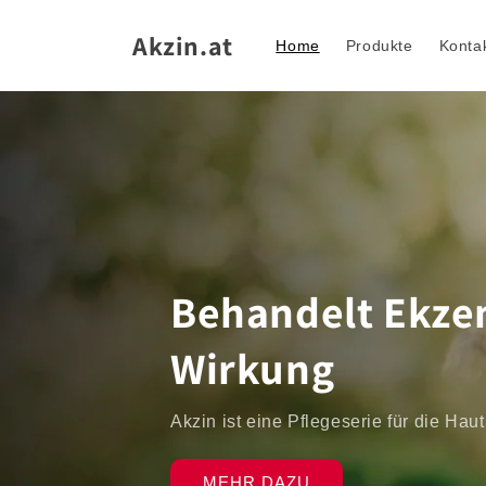
Direkt
zum
Akzin.at
Inhalt
Home
Produkte
Konta
Behandelt Ekze
Wirkung
Akzin ist eine Pflegeserie für die Hau
MEHR DAZU