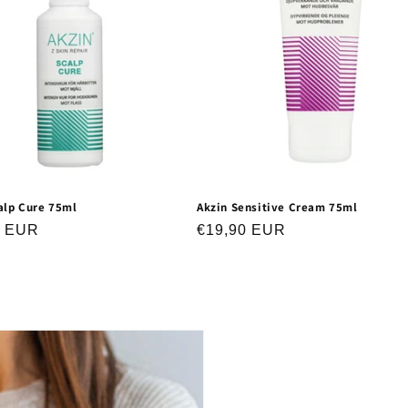
alp Cure 75ml
Akzin Sensitive Cream 75ml
ler
0 EUR
Normaler
€19,90 EUR
Preis