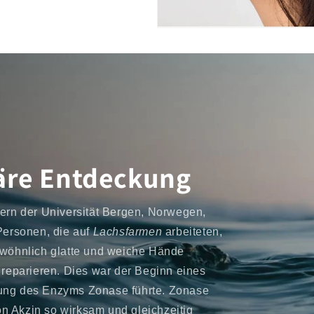
näre Entdeckung
rn der Universität Bergen, Norwegen,
 Personen, die auf
Lachsfarmen
arbeiteten,
gewöhnlich glatte und weiche Hände
u reparieren. Dies war der Beginn eines
lung des Enzyms Zonase führte. Zonase
von Akzin so wirksam und gleichzeitig